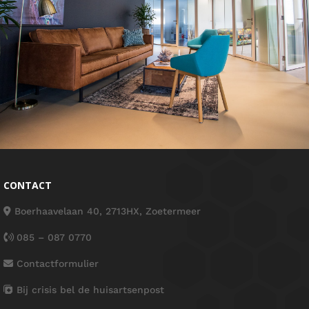
CONTACT
Boerhaavelaan 40, 2713HX, Zoetermeer
085 – 087 0770
Contactformulier
Bij crisis bel de huisartsenpost