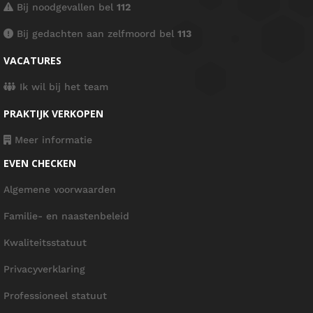
Bij noodgevallen bel
112
Bij gedachten aan zelfmoord bel
113
VACATURES
Ik wil bij het team
PRAKTIJK VERKOPEN
Meer informatie
EVEN CHECKEN
Algemene voorwaarden
Familie- en naastenbeleid
Kwaliteitsstatuut
Privacyverklaring
Professioneel statuut