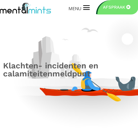
AFSPRAAK
Klachten- incidenten en
calamiteitenmeldpunt