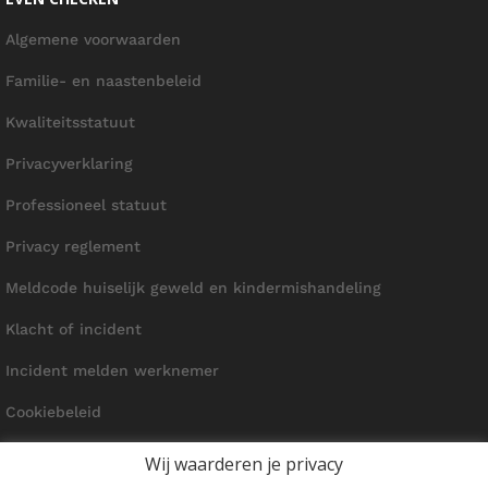
Algemene voorwaarden
Familie- en naastenbeleid
Kwaliteitsstatuut
Privacyverklaring
Professioneel statuut
Privacy reglement
Meldcode huiselijk geweld en kindermishandeling
Klacht of incident
Incident melden werknemer
Cookiebeleid
Wij waarderen je privacy