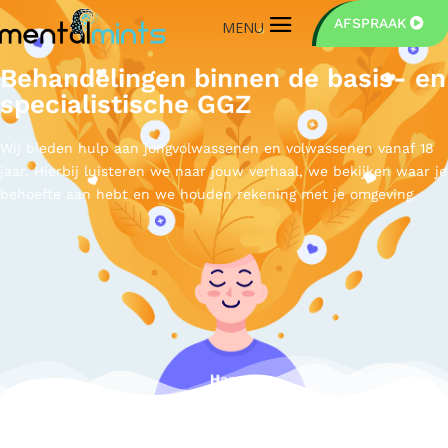
AFSPRAAK
Behandelingen binnen de basis- en
specialistische GGZ
Wij bieden hulp aan jongvolwassenen en volwassenen vanaf 18
jaar. Hierbij luisteren we naar jouw verhaal, we bekijken waar je
behoefte aan hebt en we houden rekening met je omgeving.