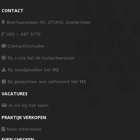
CONTACT
Boerhaavelaan 40, 2713HX, Zoetermeer
085 – 087 0770
Contactformulier
Bij crisis bel de huisartsenpost
Bij noodgevallen bel
112
Bij gedachten aan zelfmoord bel
113
VACATURES
Ik wil bij het team
PRAKTIJK VERKOPEN
Meer informatie
EVEN CHECKEN