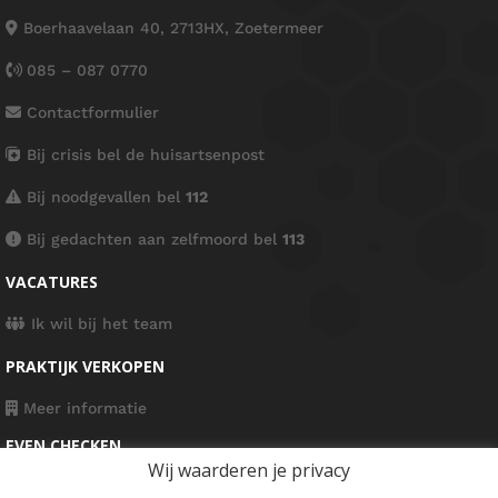
Boerhaavelaan 40, 2713HX, Zoetermeer
085 – 087 0770
Contactformulier
Bij crisis bel de huisartsenpost
Bij noodgevallen bel
112
Bij gedachten aan zelfmoord bel
113
VACATURES
Ik wil bij het team
PRAKTIJK VERKOPEN
Meer informatie
EVEN CHECKEN
Wij waarderen je privacy
Algemene voorwaarden