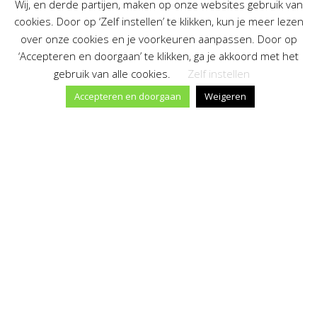
Wij, en derde partijen, maken op onze websites gebruik van
Familie- en naastenbeleid
cookies. Door op ‘Zelf instellen’ te klikken, kun je meer lezen
over onze cookies en je voorkeuren aanpassen. Door op
Kwaliteitsstatuut
‘Accepteren en doorgaan’ te klikken, ga je akkoord met het
gebruik van alle cookies.
Zelf instellen
Privacyverklaring
Accepteren en doorgaan
Weigeren
Professioneel statuut
Privacy reglement
Meldcode huiselijk geweld en kindermishandeling
Klacht of incident
Incident melden werknemer
Cookiebeleid
Als het niet goed met je gaat