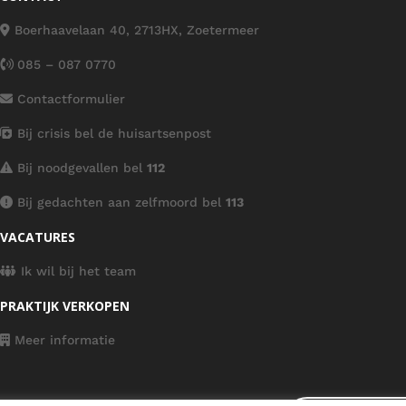
Boerhaavelaan 40, 2713HX, Zoetermeer
085 – 087 0770
Contactformulier
Bij crisis bel de huisartsenpost
Bij noodgevallen bel
112
Bij gedachten aan zelfmoord bel
113
VACATURES
Ik wil bij het team
PRAKTIJK VERKOPEN
Meer informatie