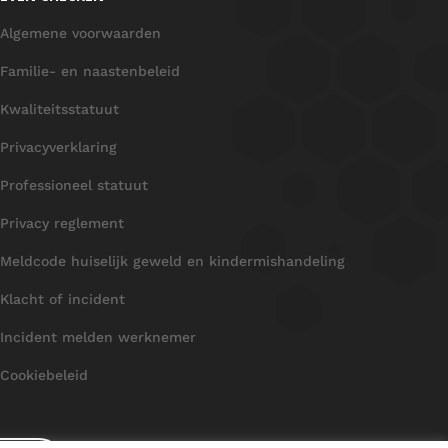
Algemene voorwaarden
Familie- en naastenbeleid
Kwaliteitsstatuut
Privacyverklaring
Professioneel statuut
Privacy reglement
Meldcode huiselijk geweld en kindermishandeling
Klacht of incident
Incident melden werknemer
Cookiebeleid