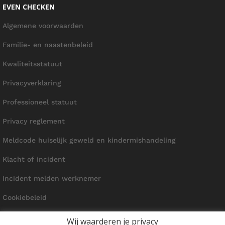
EVEN CHECKEN
Algemene voorwaarden
Familie- en naastenbeleid
Kwaliteitsstatuut
Privacyverklaring
Professioneel statuut
Privacy reglement
Meldcode huiselijk geweld en kindermishandeling
Klacht of incident
Incident melden werknemer
Cookiebeleid
Wij waarderen je privacy