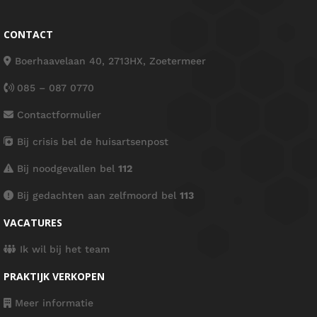
CONTACT
Boerhaavelaan 40, 2713HX, Zoetermeer
085 – 087 0770
Contactformulier
Bij crisis bel de huisartsenpost
Bij noodgevallen bel
112
Bij gedachten aan zelfmoord bel
113
VACATURES
Ik wil bij het team
PRAKTIJK VERKOPEN
Meer informatie