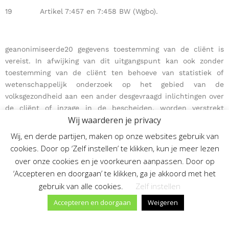
19 Artikel 7:457 en 7:458 BW (Wgbo).
geanonimiseerde20 gegevens toestemming van de cliënt is
vereist. In afwijking van dit uitgangspunt kan ook zonder
toestemming van de cliënt ten behoeve van statistiek of
wetenschappelijk onderzoek op het gebied van de
volksgezondheid aan een ander desgevraagd inlichtingen over
de cliënt of inzage in de bescheiden, worden verstrekt
Wij waarderen je privacy
indien:
Wij, en derde partijen, maken op onze websites gebruik van
cookies. Door op ‘Zelf instellen’ te klikken, kun je meer lezen
1. het vragen van toestemming in redelijkheid niet
over onze cookies en je voorkeuren aanpassen. Door op
mogelijk is21 en bij de uitvoering van het onderzoek zodanige
‘Accepteren en doorgaan’ te klikken, ga je akkoord met het
waarborgen gelden, dat de persoonlijke levenssfeer van de
gebruik van alle cookies.
Zelf instellen
cliënt niet onevenredig wordt geschaad, of
Accepteren en doorgaan
Weigeren