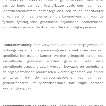
die direct of indirect kan worden geïdentificeerd, met name
aan de hand van een identificator zoals een naam, een
identificatienummer, locatiegegevens, een online identificator
of van een of meer elementen die kenmerkend zijn voor de
fysieke, fysiologische, genetische, psychische, economische,
culturele of sociale identiteit van die natuurlijke persoon.
Pseudonimisering
: het verwerken van persoonsgegevens op
zodanige wijze dat de persoonsgegevens niet meer aan een
specifieke betrokkene kunnen worden gekoppeld zonder dat
aanvullende gegevens worden gebruikt, mits deze
aanvullende gegevens apart worden bewaard en technische
en organisatorische maatregelen worden genomen om ervoor
te zorgen dat de persoonsgegevens niet aan een
geïdentificeerde of identificeerbare natuurlijke persoon
worden gekoppeld.
Toestemming van de betrokkene
: door betrokkene, op goede