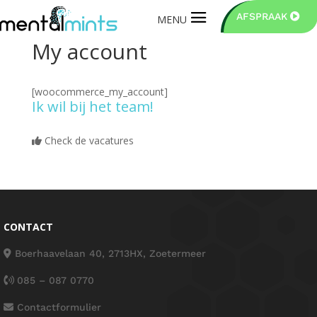
AFSPRAAK
My account
[woocommerce_my_account]
Ik wil bij het team!
Check de vacatures
CONTACT
Boerhaavelaan 40, 2713HX, Zoetermeer
085 – 087 0770
Contactformulier