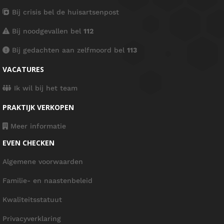
Bij crisis bel de huisartsenpost
Bij noodgevallen bel
112
Bij gedachten aan zelfmoord bel
113
VACATURES
Ik wil bij het team
PRAKTIJK VERKOPEN
Meer informatie
EVEN CHECKEN
Algemene voorwaarden
Familie- en naastenbeleid
Kwaliteitsstatuut
Privacyverklaring