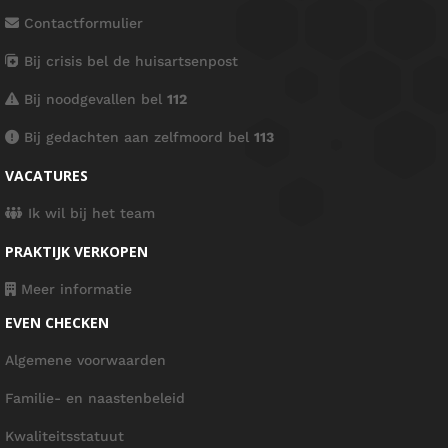
Contactformulier
Bij crisis bel de huisartsenpost
Bij noodgevallen bel
112
Bij gedachten aan zelfmoord bel
113
VACATURES
Ik wil bij het team
PRAKTIJK VERKOPEN
Meer informatie
EVEN CHECKEN
Algemene voorwaarden
Familie- en naastenbeleid
Kwaliteitsstatuut