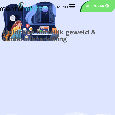
AFSPRAAK
Meldcode huiselijk geweld &
kindermishandeling