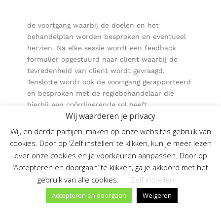
de voortgang waarbij de doelen en het
behandelplan worden besproken en eventueel
herzien. Na elke sessie wordt een feedback
formulier opgestuurd naar client waarbij de
tevredenheid van client wordt gevraagd.
Tenslotte wordt ook de voortgang gerapporteerd
en besproken met de regiebehandelaar die
hierbij een coördinerende rol heeft.
Wij waarderen je privacy
16d. Binnen Mentalmints B.V. reflecteert de
Wij, en derde partijen, maken op onze websites gebruik van
regiebehandelaar samen met de cliënt en
cookies. Door op ‘Zelf instellen’ te klikken, kun je meer lezen
eventueel zijn naasten de voortgang,
over onze cookies en je voorkeuren aanpassen. Door op
doelmatigheid en effectiviteit van de
‘Accepteren en doorgaan’ te klikken, ga je akkoord met het
behandeling en begeleiding als volgt(toelichting
gebruik van alle cookies.
Zelf instellen
op wijze van evaluatie en frequentie):
Accepteren en doorgaan
Weigeren
Binnen Mentalmints reflecteert de coördinerend
regiebehandelaar in beginsel samen met de
medebehandelaar op de voortgang,