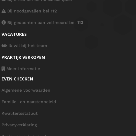
Bij noodgevallen bel
112
Bij gedachten aan zelfmoord bel
113
VACATURES
Ik wil bij het team
PRAKTIJK VERKOPEN
Meer informatie
EVEN CHECKEN
Algemene voorwaarden
Familie- en naastenbeleid
Kwaliteitsstatuut
Privacyverklaring