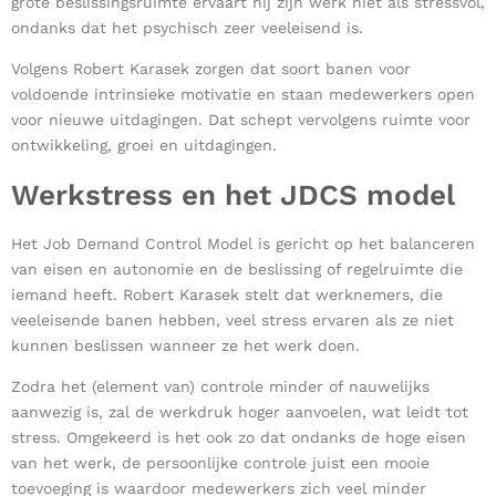
grote beslissingsruimte ervaart hij zijn werk niet als stressvol,
ondanks dat het psychisch zeer veeleisend is.
Volgens Robert Karasek zorgen dat soort banen voor
voldoende intrinsieke motivatie en staan ​​medewerkers open
voor nieuwe uitdagingen. Dat schept vervolgens ruimte voor
ontwikkeling, groei en uitdagingen.
Werkstress en het JDCS model
Het Job Demand Control Model is gericht op het balanceren
van eisen en autonomie en de beslissing of regelruimte die
iemand heeft. Robert Karasek stelt dat werknemers, die
veeleisende banen hebben, veel stress ervaren als ze niet
kunnen beslissen wanneer ze het werk doen.
Zodra het (element van) controle minder of nauwelijks
aanwezig is, zal de werkdruk hoger aanvoelen, wat leidt tot
stress. Omgekeerd is het ook zo dat ondanks de hoge eisen
van het werk, de persoonlijke controle juist een mooie
toevoeging is waardoor medewerkers zich veel minder