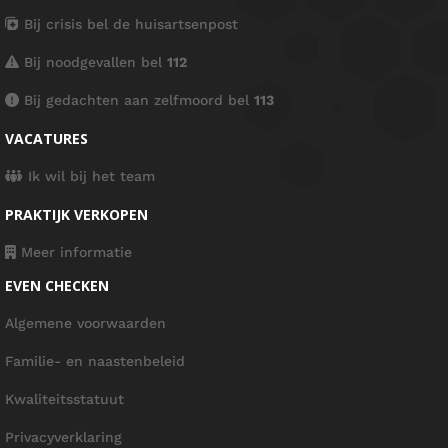
Bij crisis bel de huisartsenpost
Bij noodgevallen bel
112
Bij gedachten aan zelfmoord bel
113
VACATURES
Ik wil bij het team
PRAKTIJK VERKOPEN
Meer informatie
EVEN CHECKEN
Algemene voorwaarden
Familie- en naastenbeleid
Kwaliteitsstatuut
Privacyverklaring