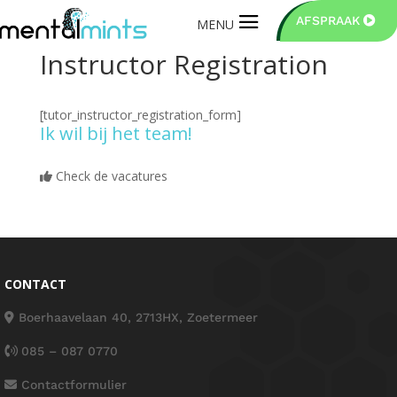
AFSPRAAK
Instructor Registration
[tutor_instructor_registration_form]
Ik wil bij het team!
Check de vacatures
CONTACT
Boerhaavelaan 40, 2713HX, Zoetermeer
085 – 087 0770
Contactformulier