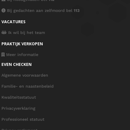
Bij gedachten aan zelfmoord bel
113
VACATURES
Ik wil bij het team
PRAKTIJK VERKOPEN
Meer informatie
EVEN CHECKEN
Algemene voorwaarden
Familie- en naastenbeleid
Kwaliteitsstatuut
Privacyverklaring
Professioneel statuut