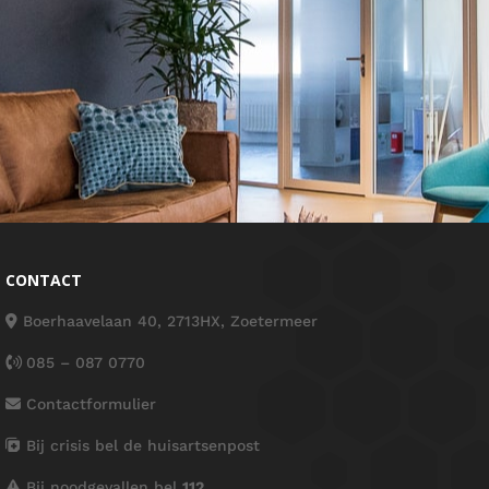
CONTACT
Boerhaavelaan 40, 2713HX, Zoetermeer
085 – 087 0770
Contactformulier
Bij crisis bel de huisartsenpost
Bij noodgevallen bel
112