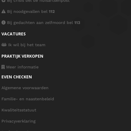
Bij crisis bel de huisartsenpost
Bij noodgevallen bel
112
Bij gedachten aan zelfmoord bel
113
VACATURES
Ik wil bij het team
PRAKTIJK VERKOPEN
Meer informatie
EVEN CHECKEN
Algemene voorwaarden
Familie- en naastenbeleid
Kwaliteitsstatuut
Privacyverklaring