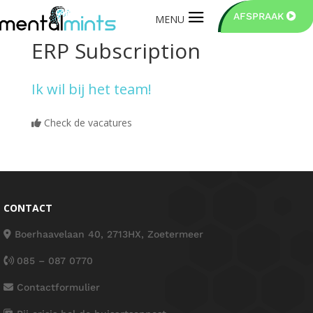
AFSPRAAK
ERP Subscription
Ik wil bij het team!
Check de vacatures
CONTACT
Boerhaavelaan 40, 2713HX, Zoetermeer
085 – 087 0770
Contactformulier