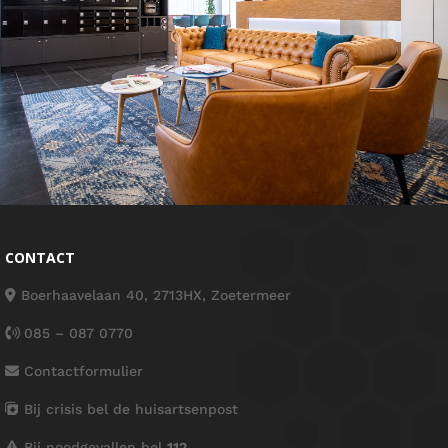
CONTACT
Boerhaavelaan 40, 2713HX, Zoetermeer
085 – 087 0770
Contactformulier
Bij crisis bel de huisartsenpost
Bij noodgevallen bel
112