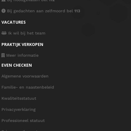
Bij gedachten aan zelfmoord bel
113
VACATURES
Ik wil bij het team
PRAKTIJK VERKOPEN
Meer informatie
EVEN CHECKEN
Algemene voorwaarden
Familie- en naastenbeleid
Kwaliteitsstatuut
Privacyverklaring
Professioneel statuut