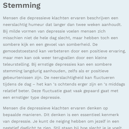
Stemming
Mensen die depressieve klachten ervaren beschrijven een
neerslachtig humeur dat langer dan twee weken aanhoudt.
Bij milde vormen van depressie voelen mensen zich
misschien niet de hele dag slecht, maar hebben toch
een
sombere kijk en een gevoel van somberheid. De
gemoedstoestand kan verbeteren door een positieve ervaring,
maar men kan ook weer terugvallen door een kleine
teleurstelling. Bij ernstige depressies kan een sombere
stemming langdurig aanhouden
, zelfs als er positieve
gebeurtenissen zijn. De neerslachtigheid kan fluctueren
tijdens de
dag – het kan ‘s ochtends erger zijn en ‘s middags
relatief beter. Deze fluctuatie gaat
vaak gepaard gaat met
een ernstiger type depressie.
Mensen die depressieve klachten ervaren denken op
bepaalde manieren. Dit denken is een essentieel kenmerk
van depressie. Je kunt de neiging hebben om jezelf in een
negatief daglicht te zien. Stil staan bij hoe slecht je je voelt,