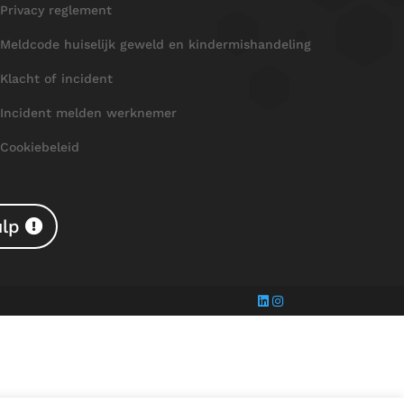
Privacy reglement
Meldcode huiselijk geweld en kindermishandeling
Klacht of incident
Incident melden werknemer
Cookiebeleid
ulp