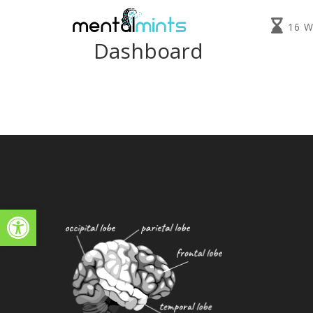
16 
Dashboard
Toolbar openen