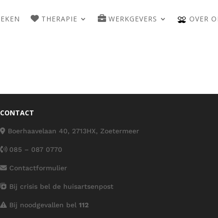
WEKEN
THERAPIE
WERKGEVERS
OVER O
CONTACT
Boerhaavelaan 40, 2713HX, Zoetermeer
085 – 087 0770
Contactformulier
Bij crisis bel de huisartsenpost
Bij noodgevallen bel
112