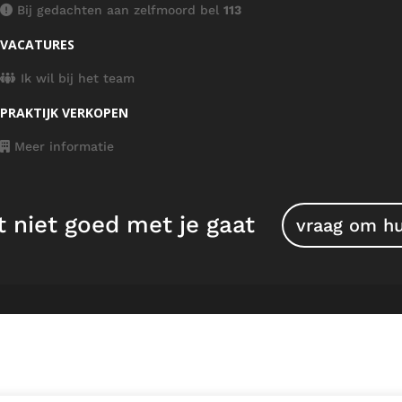
Bij gedachten aan zelfmoord bel
113
VACATURES
Ik wil bij het team
PRAKTIJK VERKOPEN
Meer informatie
t niet goed met je gaat
vraag om h