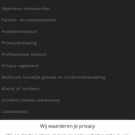
Algemene voorwaarden
Familie- en naastenbeleid
Kwaliteitsstatuut
Privacyverklaring
Professioneel statuut
Privacy reglement
Meldcode huiselijk geweld en kindermishandeling
Klacht of incident
Incident melden werknemer
Cookiebeleid
Wij waarderen je privacy