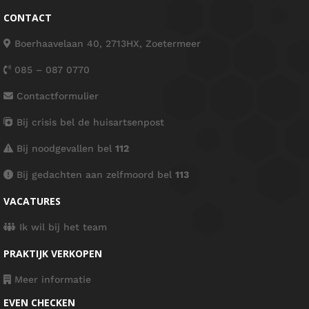
CONTACT
Boerhaavelaan 40, 2713HX, Zoetermeer
085 – 087 0770
Contactformulier
Bij crisis bel de huisartsenpost
Bij noodgevallen bel
112
Bij gedachten aan zelfmoord bel
113
VACATURES
Ik wil bij het team
PRAKTIJK VERKOPEN
Meer informatie
EVEN CHECKEN