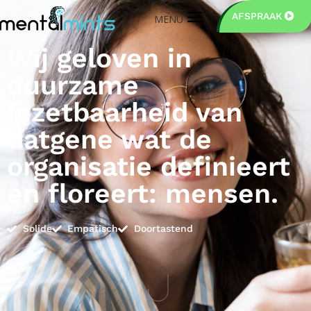
AFSPRAAK
Wij geloven in
duurzame
inzetbaarheid van
datgene wat de
organisatie definieert
en floreert: mensen.
Solide
Empatisch
Doortastend