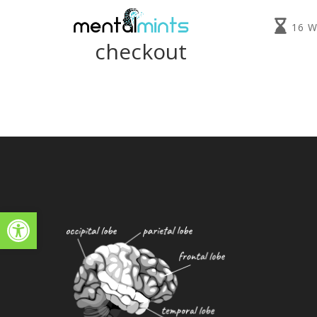
16 
checkout
Toolbar openen