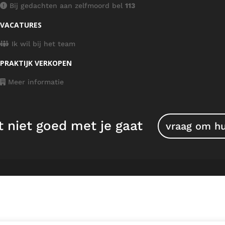
Bij gedachten aan zelfmoord bel
113
VACATURES
Ik wil bij het team
PRAKTIJK VERKOPEN
Meer informatie
t niet goed met je gaat
vraag om h