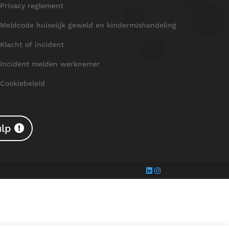
Privacy reglement
Meldcode huiselijk geweld en kindermishandeling
Klacht of incident
Incident melden werknemer
Cookiebeleid
ulp