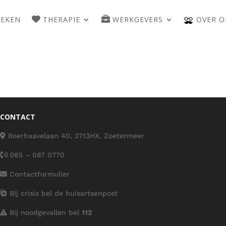
WEKEN
THERAPIE
WERKGEVERS
OVER O
CONTACT
Boerhaavelaan 40, 2713HX, Zoetermeer
085 – 087 0770
Contactformulier
Bij crisis bel de huisartsenpost
Bij noodgevallen bel
112