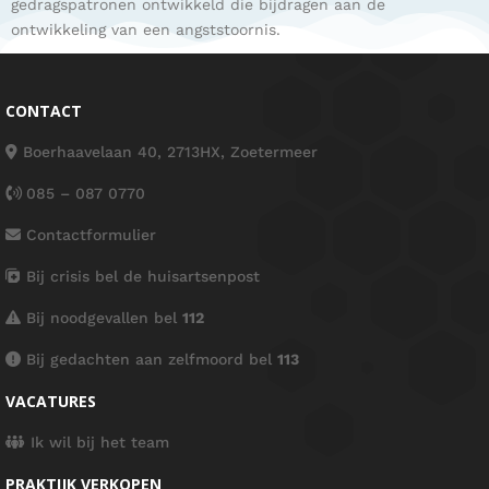
gedragspatronen ontwikkeld die bijdragen aan de
ontwikkeling van een angststoornis.
CONTACT
Boerhaavelaan 40, 2713HX, Zoetermeer
085 – 087 0770
Contactformulier
Bij crisis bel de huisartsenpost
Bij noodgevallen bel
112
Bij gedachten aan zelfmoord bel
113
VACATURES
Ik wil bij het team
PRAKTIJK VERKOPEN