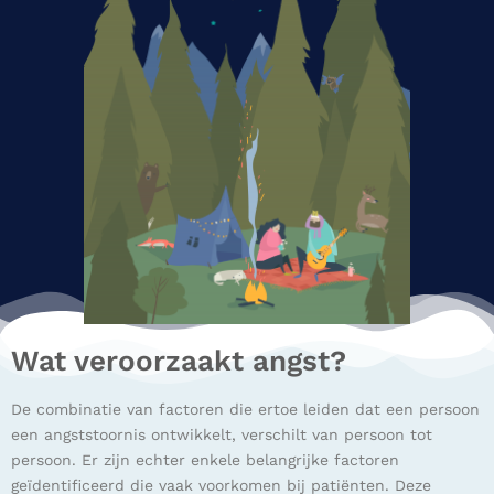
Wat veroorzaakt angst?
De combinatie van factoren die ertoe leiden dat een persoon
een angststoornis ontwikkelt, verschilt van persoon tot
persoon. Er zijn echter enkele belangrijke factoren
geïdentificeerd die vaak voorkomen bij patiënten. Deze