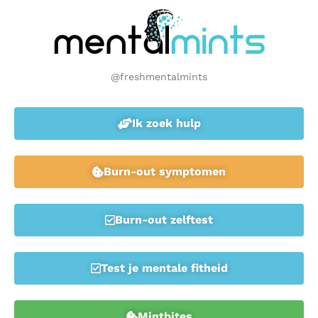
@freshmentalmints
Ik zoek hulp
Burn-out symptomen
Burn-out zelftest
Test je mentale fitheid
Mintbites